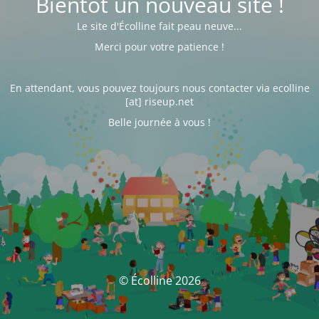
Bientôt un nouveau site !
Le site d'Écolline fait peau neuve...
Merci pour votre patience !
En attendant, vous pouvez toujours nous contacter via ecolline
[at] riseup.net
Belle journée à vous !
© Écolline 2026