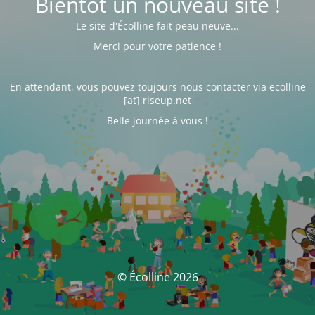
Bientôt un nouveau site !
Le site d'Écolline fait peau neuve...
Merci pour votre patience !
En attendant, vous pouvez toujours nous contacter via ecolline
[at] riseup.net
Belle journée à vous !
© Écolline 2026