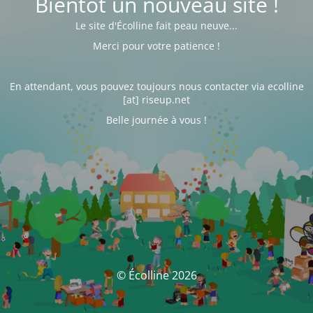
Bientôt un nouveau site !
Le site d'Écolline fait peau neuve...
Merci pour votre patience !
En attendant, vous pouvez toujours nous contacter via ecolline
[at] riseup.net
Belle journée à vous !
© Écolline 2026